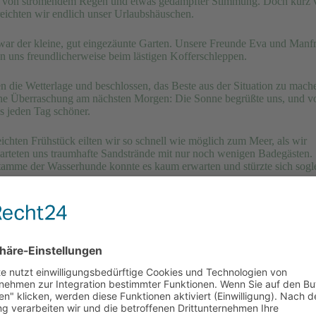
tet von strömendem Regen und etwas gedämpfter Stimmung. Doch kurz 
reichten wir endlich unser Urlaubshäuschen.
war der kleine, gut eingezäunte Garten. Unsere Freunde Eva und Manf
 uns freundlicherweise beim lästigen Kofferschleppen.
n die Wetterlage und beschlossen, das Beste aus der Situation zu mach
ne Überraschung am nächsten Morgen: Die Sonne begrüßte uns, und v
s jeden Tag schöner.
ichten Frühstück eilten wir so schnell wie möglich zum Meer, als wir
rteten uns traumhafte Sandstrände mit nur noch wenigen Badegästen.
mme der Wasserhunde konnte es kaum erwarten und stürzte sich sogl
 hätte fast jeder zweite Strandbesucher einen oder mehrere Hunde dabei
en von ihnen durften frei herumlaufen und dies in einer vollkommen
Atmosphäre.