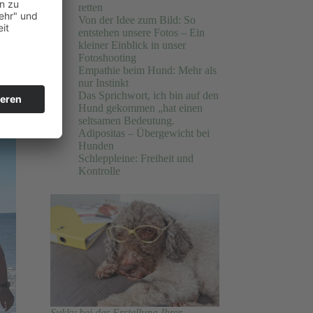
retten
Von der Idee zum Bild: So
entstehen unsere Fotos – Ein
kleiner Einblick in unser
Fotoshooting
Empathie beim Hund: Mehr als
nur Instinkt
Das Sprichwort, ich bin auf den
Hund gekommen „hat einen
seltsamen Bedeutung.
Adipositas – Übergewicht bei
Hunden
Schleppleine: Freiheit und
Kontrolle
Sukky bei der Erstellung Ihrer