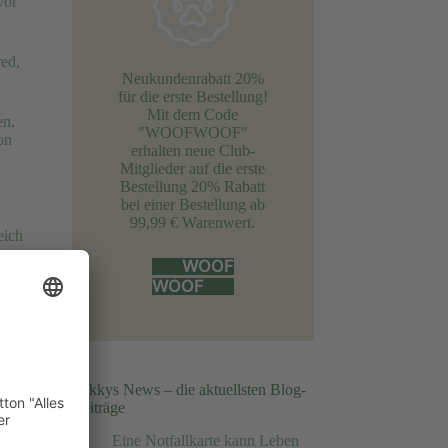
vor
red,
Neukundenrabatt 20%
für die erste Bestellung!
Mit dem Code
en.
"WOOFWOOF"
on
erhalten neue Club-
Mitglieder auf die erste
Bestellung 20% Rabatt
bei einer Bestellung ab
99,99 € Warenwert.
eich
WOOF
WOOF
,
Sukkys News – die aktuellsten Blog-
Beiträge
Eine Notfallkarte kann Leben