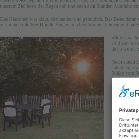
Unsere Reise begann früh morgens um sechs Uhr in Stuttgart, beglei
unserem Ziel hörte der Regen auf, und nach acht Stunden Autofahrt er
Das Häuschen war klein, aber sauber und gemütlich. Das Beste daran 
zusammen mit ihrer Hündin Sue, waren bereits angekommen und halfen
Wir besprache
Und welch ei
da an wurde e
Nach einem le
ankamen, erwa
Sukky vom Sta
in die Wellen.
Es schien, als
und die meist
entspannten 