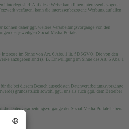
sen hinterlegt sind. Auf diese Weise kann Ihnen interessenbezogene
Netzwerk verfügen, kann die interessenbezogene Werbung auf allen
ter können daher ggf. weitere Verarbeitungsvorgänge von den
ngen der jeweiligen Social-Media-Portale.
es Interesse im Sinne von Art. 6 Abs. 1 lit. f DSGVO. Die von den
erke anzugeben sind (z. B. Einwilligung im Sinne des Art. 6 Abs. 1
 für die bei diesem Besuch ausgelösten Datenverarbeitungsvorgänge
hwerde) grundsätzlich sowohl ggü. uns als auch ggü. dem Betreiber
auf die Datenverarbeitungsvorgänge der Social-Media-Portale haben.