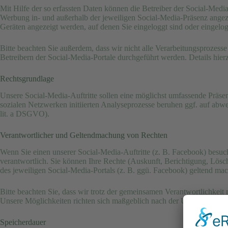
Mit Hilfe der so erfassten Daten können die Betreiber der Social-Media
Werbung in- und außerhalb der jeweiligen Social-Media-Präsenz angez
Geräten angezeigt werden, auf denen Sie eingeloggt sind oder eingelo
Bitte beachten Sie außerdem, dass wir nicht alle Verarbeitungsprozes
Betreibern der Social-Media-Portale durchgeführt werden. Details h
Rechtsgrundlage
Unsere Social-Media-Auftritte sollen eine möglichst umfassende Präsen
sozialen Netzwerken initiierten Analyseprozesse beruhen ggf. auf abw
lit. a DSGVO).
Verantwortlicher und Geltendmachung von Rechten
Wenn Sie einen unserer Social-Media-Auftritte (z. B. Facebook) besuc
verantwortlich. Sie können Ihre Rechte (Auskunft, Berichtigung, Lös
des jeweiligen Social-Media-Portals (z. B. ggü. Facebook) geltend ma
Bitte beachten Sie, dass wir trotz der gemeinsamen Verantwortlichkeit
Unsere Möglichkeiten richten sich maßgeblich nach der Unternehmenspo
Speicherdauer