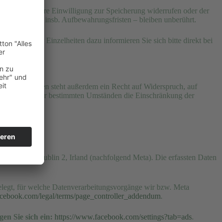
auffordern, Ihre Einwilligung zur Speicherung widerrufen oder der
estimmungen – insb. Aufbewahrungsfristen – bleiben unberührt.
nfluss. Für Einzelheiten dazu informieren Sie sich bitte direkt bei
erhalten. Ihnen steht außerdem ein Recht auf Widerspruch, auf
schung und unter bestimmten Umständen die Einschränkung der
al Harbour, Dublin 2, Irland (nachfolgend Meta). Die erfassten Daten
elegt, für welche Datenverarbeitungsvorgänge wir bzw. Meta
acebook.com/legal/terms/page_controller_addendum
.
en Sie sich ein:
https://www.facebook.com/settings?tab=ads
.