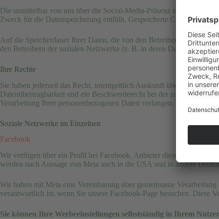
Die unmittelbar von uns über die Social-Media-Präsenz erfassten Date
Zweck für die Datenspeicherung entfällt. Gespeicherte Cookies verble
Auf die Speicherdauer Ihrer Daten, die von den Betreibern der soziale
den Betreibern der sozialen Netzwerke (z. B. in deren Datenschutzerklä
Ihre Rechte
Sie haben jederzeit das Recht, unentgeltlich Auskunft über Herkunft,
Datenübertragbarkeit und ein Beschwerderecht bei der zuständigen Au
Verarbeitung Ihrer personenbezogenen Daten verlangen.
Soziale Netzwerke im Einzelnen
Facebook
Wir verfügen über ein Profil bei Facebook. Anbieter dieses Dienstes i
werden nach Aussage von Meta auch in die USA und in andere Drittlän
Wir haben mit Meta eine Vereinbarung über gemeinsame Verarbeitung (
verantwortlich ist, wenn Sie unsere Facebook-Page besuchen. Diese V
Sie können Ihre Werbeeinstellungen selbstständig in Ihrem Nutzer