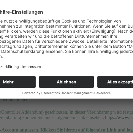
n werden von unseren Systemen gelöscht, sobald Sie uns zur Löschung 
iben auf Ihrem Endgerät, bis Sie sie löschen. Zwingende gesetzliche B
n Netzwerke zu eigenen Zwecken gespeichert werden, haben wir keinen Ei
rung, siehe unten).
 Empfänger und Zweck Ihrer gespeicherten personenbezogenen Daten zu 
fsichtsbehörde zu. Ferner können Sie die Berichtigung, Sperrung, Lö
st die Meta Platforms Ireland Limited, 4 Grand Canal Square, Grand Can
der übertragen.
Controller Addendum) geschlossen. In dieser Vereinbarung wird festg
ereinbarung können Sie unter folgendem Link einsehen:
https://www.f
-Account anpassen. Klicken Sie hierzu auf folgenden Link und logg