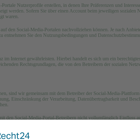
-Portale Nutzerprofile erstellen, in denen Ihre Präferenzen und Interes
eigt werden. Sofern Sie über einen Account beim jeweiligen sozialen 
ggt waren.
se auf den Social-Media-Portalen nachvollziehen können. Je nach Anbie
ierzu entnehmen Sie den Nutzungsbedingungen und Datenschutzbestimmu
z im Internet gewährleisten. Hierbei handelt es sich um ein berechtigt
eichenden Rechtsgrundlagen, die von den Betreibern der sozialen Netzw
hen, sind wir gemeinsam mit dem Betreiber der Social-Media-Plattform
chung, Einschränkung der Verarbeitung, Datenübertragbarkeit und Besc
chen.
 mit den Social-Media-Portal-Betreibern nicht vollumfänglich Einfluss 
litik des jeweiligen Anbieters.