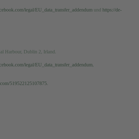
acebook.com/legal/EU_data_transfer_addendum
und
https://de-
al Harbour, Dublin 2, Irland.
acebook.com/legal/EU_data_transfer_addendum
,
am.com/519522125107875
.