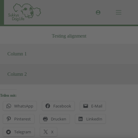
Zum
Inhalt
springen
Test breakpoints
Testing alignment
Column 1
Column 2
Teilen mit:
WhatsApp
Facebook
E-Mail
Pinterest
Drucken
LinkedIn
Telegram
X