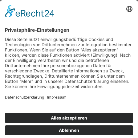
Gefällt mir:
Telefon:
(0711) 2332 03
E-Mail:
info@sukkysdoglife.de
Datenschutz
Social Media Datenschutz
Impressum
Allgemeine Geschäftsbedingungen
Versand & Lieferung
Versandarten
Zahlungsarten