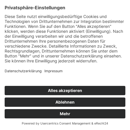
Telefon:
(0711) 2332 03
E-Mail:
info@sukkysdoglife.de
Datenschutz
Social Media Datenschutz
Impressum
Allgemeine Geschäftsbedingungen
Versand & Lieferung
Versandarten
Zahlungsarten
Copyright © 2026 Sukkys DogLife Powered by
MediaCom-
Services GmbH