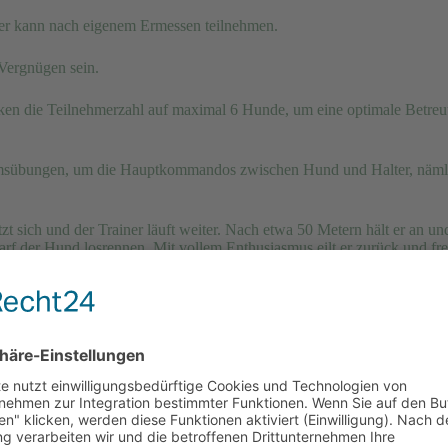
er kann nach eigenem Ermessen teilnehmen.
 Vergnügen sein.
nken die Teilnehmerzahl auf maximal 6 Hunde, um eine optimale Betre
samsübungen, um die Hauptkommandos zwischen Hund und Halter, näml
tzt sich und der Trainer läuft weiter. Nach etwa 50 Metern hält er an un
f der Hund losrennen. Mit vollem Enthusiasmus eilt er zurück und fre
 machen kann und die für Abwechslung sorgen.
uer für Mensch und Hund und können überall durchgeführt werden. 
wertvolle Unterstützung bei der Hundeerziehung.
 Aktivitäten er teilnehmen möchte. Man kann sich in Agility-Übunge
sehen.
k zur Stärkung, bevor wir den Rückweg antreten.