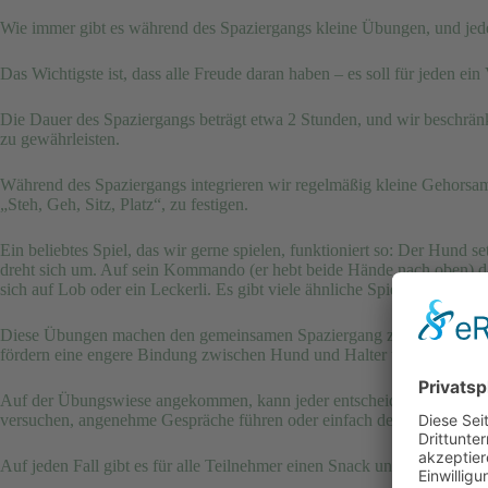
Wie immer gibt es während des Spaziergangs kleine Übungen, und jed
Das Wichtigste ist, dass alle Freude daran haben – es soll für jeden ein
Die Dauer des Spaziergangs beträgt etwa 2 Stunden, und wir beschrä
zu gewährleisten.
Während des Spaziergangs integrieren wir regelmäßig kleine Gehor
„Steh, Geh, Sitz, Platz“, zu festigen.
Ein beliebtes Spiel, das wir gerne spielen, funktioniert so: Der Hund se
dreht sich um. Auf sein Kommando (er hebt beide Hände nach oben) dar
sich auf Lob oder ein Leckerli. Es gibt viele ähnliche Spiele die man
Diese Übungen machen den gemeinsamen Spaziergang zu einem Abente
fördern eine engere Bindung zwischen Hund und Halter und sind eine 
Auf der Übungswiese angekommen, kann jeder entscheiden, an welchen
versuchen, angenehme Gespräche führen oder einfach den anderen zu
Auf jeden Fall gibt es für alle Teilnehmer einen Snack und ein Geträn