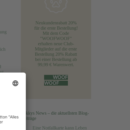
Neukundenrabatt 20%
für die erste Bestellung!
uung
Mit dem Code
"WOOFWOOF"
erhalten neue Club-
Mitglieder auf die erste
ich
Bestellung 20% Rabatt
bei einer Bestellung ab
99,99 € Warenwert.
d
ut
WOOF
WOOF
Sie
n
Sukkys News – die aktuellsten Blog-
Beiträge
Eine Notfallkarte kann Leben