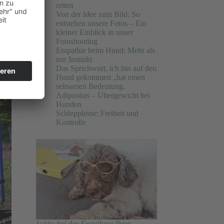
retten
Von der Idee zum Bild: So
und
entstehen unsere Fotos – Ein
kleiner Einblick in unser
Fotoshooting
Empathie beim Hund: Mehr als
nur Instinkt
Das Sprichwort, ich bin auf den
Hund gekommen „hat einen
seltsamen Bedeutung.
Adipositas – Übergewicht bei
Hunden
Schleppleine: Freiheit und
Kontrolle
Sukky bei der Erstellung Ihrer