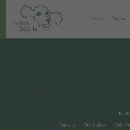
Zum
Inhalt
springen
Home
Über uns
Im Okt
Startseite
Club Sukkys
Club- Ve