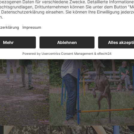
lity-Parcours zu nutzen. Eure Hunde können auf euer Kommando z.B.
Bäumen, auf ihnen angekommen kann man dann die Kommandos „Sitz“ 