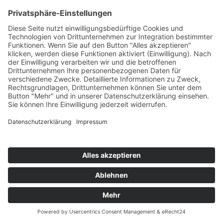
Telefon:
(0711) 2332 03
E-Mail:
info@sukkysdoglife.de
Datenschutz
Social Media Datenschutz
Impressum
Allgemeine Geschäftsbedingungen
Versand & Lieferung
Versandarten
Zahlungsarten
Copyright © 2026 Sukkys DogLife Powered by
MediaCom-
Services GmbH