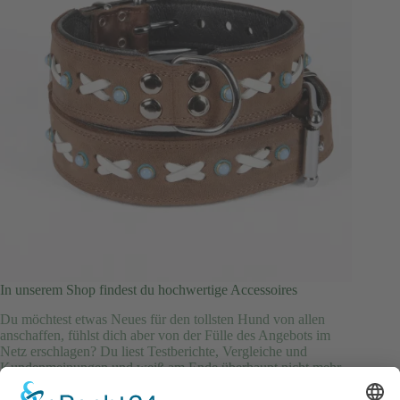
In unserem Shop findest du hochwertige Accessoires
Du möchtest etwas Neues für den tollsten Hund von allen
anschaffen, fühlst dich aber von der Fülle des Angebots im
Netz erschlagen? Du liest Testberichte, Vergleiche und
Kundenmeinungen und weiß am Ende überhaupt nicht mehr,
für welches Produkt du dich…