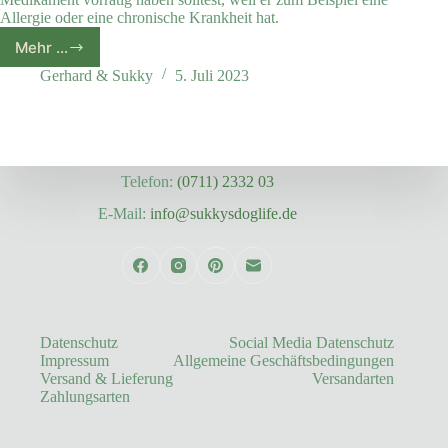
Allergie oder eine chronische Krankheit hat.
Mehr …
Unser
Vorschlag
Gerhard & Sukky
5. Juli 2023
für
deine
Hunde-
Hausapotheke
Telefon:
(0711) 2332 03
E-Mail:
info@sukkysdoglife.de
Datenschutz
Social Media Datenschutz
Impressum
Allgemeine Geschäftsbedingungen
Versand & Lieferung
Versandarten
Zahlungsarten