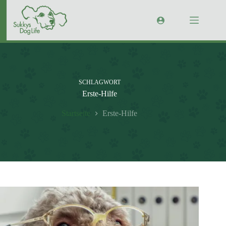
Zum
Inhalt
springen
SCHLAGWORT
Erste-Hilfe
Startseite
Erste-Hilfe