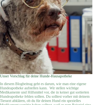
Unser Vorschlag für deine Hunde-Hausapotheke
In diesem Blogbeitrag geht es darum, wie man eine eigene
Hundeapotheke aufstellen kann. Wir stellen wichtige
Medikamente und Hilfsmittel vor, die in keiner gut sortierten
Hundeapotheke fehlen sollten. Du solltest vorher mit deinem
Tierarzt abklären, ob du für deinen Hund ein spezielles
Medikament vorrätig haben solltest, weil er zum Beispiel eine